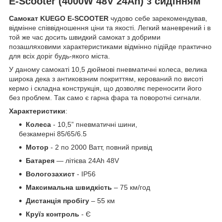
E-Scooter (4000W 48V 24Ah) з сидінням
Самокат KUEGO E-SCOOTER
чудово себе зарекомендував,
відмінне співвідношення ціни та якості. Легкий маневрений і в
той же час досить швидкий самокат з добрими
позашляховими характеристиками відмінно підійде практично
для всіх доріг будь-якого міста.
У даному самокаті 10,5 дюймові пневматичні колеса, велика
широка дека з антиковзним покриттям, керований по висоті
кермо і складна конструкція, що дозволяє переносити його
без проблем. Так само є гарна фара та поворотні сигнали.
Характеристики
:
Колеса
- 10,5” пневматичні шини,
безкамерні 85/65/6.5
Мотор
- 2 по 2000 Ватт, повний привід
Батарея
— літієва 24Ah 48V
Вологозахист
- IP56
Максимальна швидкість
– 75 км/год
Дистанція пробігу
– 55 км
Круїз контроль
- Є