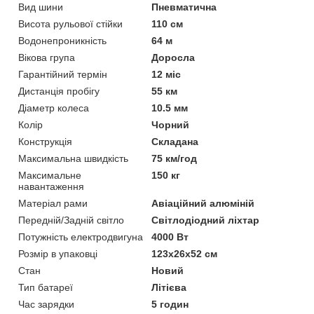
Вид шини
Пневматична
Висота рульової стійки
110 см
Водонепроникність
64 м
Вікова група
Доросла
Гарантійний термін
12 міс
Дистанція пробігу
55 км
Діаметр колеса
10.5 мм
Колір
Чорний
Конструкція
Складана
Максимальна швидкість
75 км/год
Максимальне
150 кг
навантаження
Матеріал рами
Авіаційний алюміній
Передній/Задній світло
Світлодіодний ліхтар
Потужність електродвигуна
4000 Вт
Розмір в упаковці
123х26х52 см
Стан
Новий
Тип батареї
Літієва
Час зарядки
5 годин