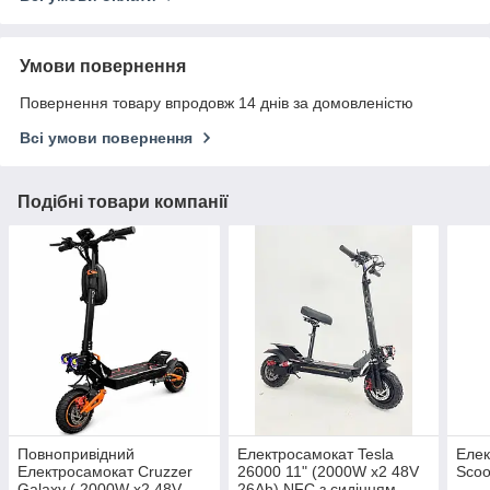
Умови повернення
Повернення товару впродовж 14 днів за домовленістю
Всі умови повернення
Подібні товари компанії
Повнопривідний
Електросамокат Tesla
Елек
Електросамокат Cruzzer
26000 11" (2000W х2 48V
Scoo
Galaxy ( 2000W х2 48V
26Ah) NFC з сидінням