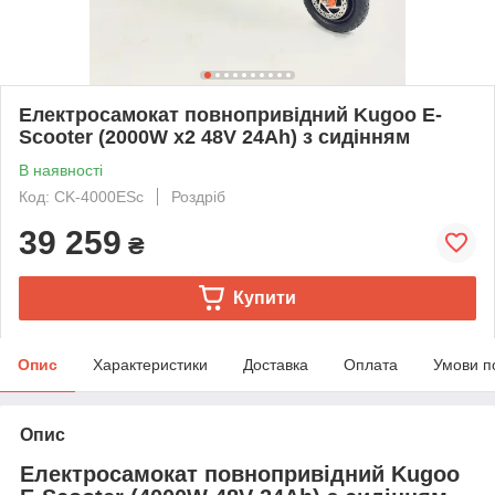
Електросамокат повнопривідний Kugoo E-
Scooter (2000W х2 48V 24Ah) з сидінням
В наявності
Код: СK-4000ESс
Роздріб
39 259
₴
Купити
Опис
Характеристики
Доставка
Оплата
Умови п
Опис
Електросамокат повнопривідний Kugoo