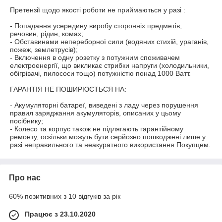
Претензії щодо якості роботи не приймаються у разі :

- Попадання усередину виробу сторонніх предметів, 
речовин, рідин, комах;

- Обставинами непереборної сили (водяних стихій, ураганів, 
пожеж, землетрусів);

- Включення в одну розетку з потужним споживачем 
електроенергії, що викликає стрибки напруги (холодильники, 
обігрівачі, пилососи тощо) потужністю понад 1000 Ватт.

ГАРАНТІЯ НЕ ПОШИРЮЄТЬСЯ НА:

- Акумуляторні батареї, виведені з ладу через порушення 
правил заряджання акумуляторів, описаних у цьому 
посібнику;

- Колесо та корпус також не підлягають гарантійному 
ремонту, оскільки можуть бути серйозно пошкоджені лише у 
разі неправильного та неакуратного використання Покупцем.
Про нас
60% позитивних з 10 відгуків за рік
Працює з 23.10.2020