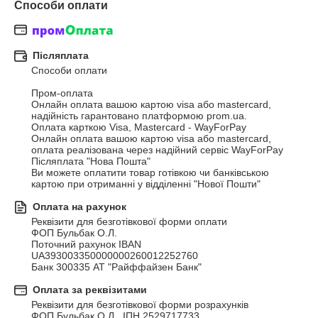
Способи оплати
Післяплата
Способи оплати

Пром-оплата

Онлайн оплата вашою картою visa або mastercard, 
надійність гарантовано платформою prom.ua.

Оплата карткою Visa, Mastercard - WayForPay

Онлайн оплата вашою картою visa або mastercard, 
оплата реалізована через надійний сервіс WayForPay

Післяплата "Нова Пошта"

Ви можете оплатити товар готівкою чи банківською 
картою при отриманні у відділенні "Нової Пошти"
Оплата на рахунок
Реквізити для безготівкової форми оплати

ФОП Бульбак О.Л.

Поточний рахунок IBAN 
UA393003350000000260012252760

Банк 300335 АТ "Райффайзен Банк"
Оплата за реквізитами
Реквізити для безготівкової форми розрахунків

ФОП Бульбак О.Л., ІПН 2529717733
