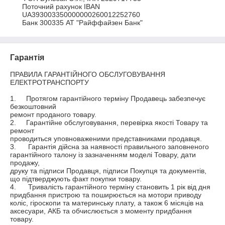
Поточний рахунок IBAN 
UA393003350000000260012252760

Банк 300335 АТ "Райффайзен Банк"
Гарантія
ПРАВИЛА ГАРАНТІЙНОГО ОБСЛУГОВУВАННЯ      
ЕЛЕКТРОТРАНСПОРТУ

1.	Протягом гарантійного терміну Продавець забезпечує 
безкоштовний     

ремонт проданого товару.

2.	Гарантійне обслуговування, перевірка якості Товару та 
ремонт

проводиться уповноваженими представниками продавця.

3.	 Гарантія дійсна за наявності правильного заповненого 

гарантійного талону із зазначенням моделі Товару, дати 
продажу,

друку та підписи Продавця, підписи Покупця та документів,

що підтверджують факт покупки товару.

4.	 Тривалість гарантійного терміну становить 1 рік від дня

придбання пристрою та поширюється на мотори приводу

коліс, гіроскопи та материнську плату, а також 6 місяців на 

аксесуари, АКБ та обчислюється з моменту придбання 
товару.                
