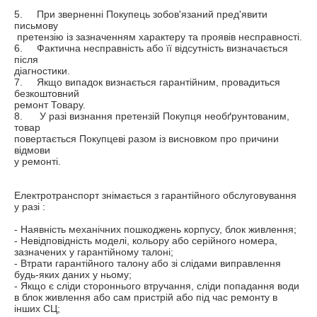
5.	При зверненні Покупець зобов'язаний пред'явити 
письмову         

 претензію із зазначенням характеру та проявів несправності.

6.	Фактична несправність або її відсутність визначається 
після 

діагностики. 

7.	Якщо випадок визнається гарантійним, провадиться 
безкоштовний

ремонт Товару.

8.	 У разі визнання претензій Покупця необґрунтованим, 
товар

повертається Покупцеві разом із висновком про причини 
відмови 

у ремонті.

Електротранспорт знімається з гарантійного обслуговування 
у разі :

- Наявність механічних пошкоджень корпусу, блок живлення;

- Невідповідність моделі, кольору або серійного номера, 
зазначених у гарантійному талоні;

- Втрати гарантійного талону або зі слідами виправлення 
будь-яких даних у ньому;

- Якщо є сліди стороннього втручання, сліди попадання води 
в блок живлення або сам пристрій або під час ремонту в 
інших СЦ;
