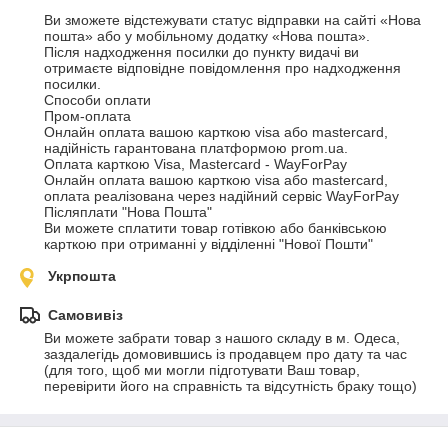
Ви зможете відстежувати статус відправки на сайті «Нова 
пошта» або у мобільному додатку «Нова пошта».

Після надходження посилки до пункту видачі ви 
отримаєте відповідне повідомлення про надходження 
посилки.

Способи оплати

Пром-оплата

Онлайн оплата вашою карткою visa або mastercard, 
надійність гарантована платформою prom.ua.

Оплата карткою Visa, Mastercard - WayForPay

Онлайн оплата вашою карткою visa або mastercard, 
оплата реалізована через надійний сервіс WayForPay

Післяплати "Нова Пошта"

Ви можете сплатити товар готівкою або банківською 
карткою при отриманні у відділенні "Нової Пошти"
Укрпошта
Самовивіз
Ви можете забрати товар з нашого складу в м. Одеса, 
заздалегідь домовившись із продавцем про дату та час 
(для того, щоб ми могли підготувати Ваш товар, 
перевірити його на справність та відсутність браку тощо)