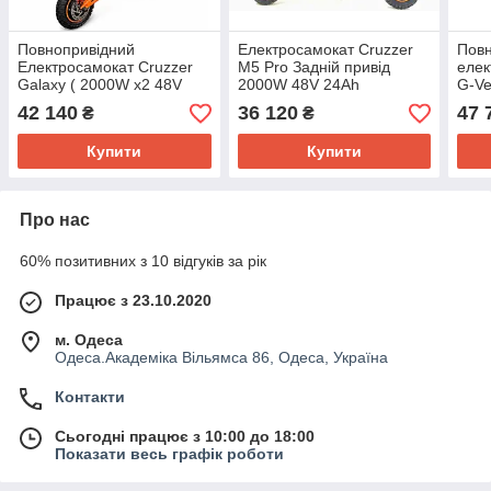
Повнопривідний
Електросамокат Cruzzer
Пов
Електросамокат Cruzzer
M5 Pro Задній привід
елек
Galaxy ( 2000W х2 48V
2000W 48V 24Ah
G-Ve
26Ah )
26Ah
42 140
36 120
47 
₴
₴
Купити
Купити
Про нас
60% позитивних з 10 відгуків за рік
Працює з 23.10.2020
м. Одеса
Одеса.Академіка Вільямса 86, Одеса, Україна
Контакти
Сьогодні працює з 10:00 до 18:00
Показати весь графік роботи