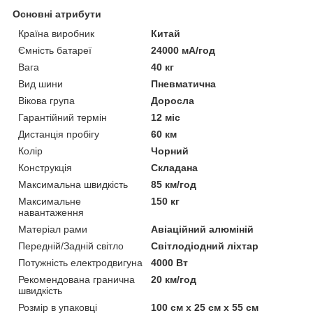
Основні атрибути
Країна виробник
Китай
Ємність батареї
24000 мА/год
Вага
40 кг
Вид шини
Пневматична
Вікова група
Доросла
Гарантійний термін
12 міс
Дистанція пробігу
60 км
Колір
Чорний
Конструкція
Складана
Максимальна швидкість
85 км/год
Максимальне
150 кг
навантаження
Матеріал рами
Авіаційний алюміній
Передній/Задній світло
Світлодіодний ліхтар
Потужність електродвигуна
4000 Вт
Рекомендована гранична
20 км/год
швидкість
Розмір в упаковці
100 см х 25 см х 55 см