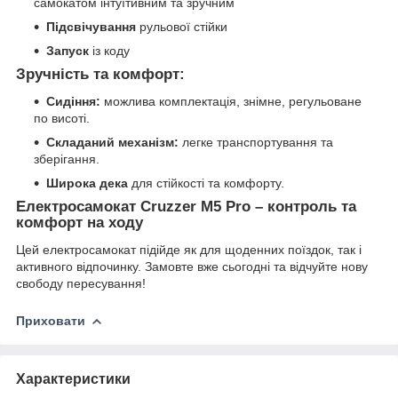
самокатом інтуїтивним та зручним
Підсвічування
рульової стійки
Запуск
із коду
Зручність та комфорт:
Сидіння:
можлива комплектація, знімне, регульоване
по висоті.
Складаний механізм:
легке транспортування та
зберігання.
Широка дека
для стійкості та комфорту.
Електросамокат Cruzzer M5 Pro – контроль та
комфорт на ходу
Цей електросамокат підійде як для щоденних поїздок, так і
активного відпочинку. Замовте вже сьогодні та відчуйте нову
свободу пересування!
Приховати
Характеристики