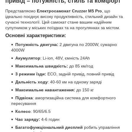
привід – потужність, стиль та комфорт
Представляємо
Електросамокат Cruzzer M5 Pro
, що
ідеально поєднує високу продуктивність, стильний дизайн та
сучасні технології. Цей самокат стане вашим надійним
супутником у міських поїздках та на прогулянках за містом.
Основні характеристики:
Потужність двигуна:
2 двигуна по 2000W, сумарно
4000W
Акумулятор
: Li-ion, 48V, ємність 24Ah
Максимальна швидкість:
до 85 км/год
3 режими їзди:
ECO, задній привід, повний привід
Дальність ходу
: 40-60 км на одному заряді
Максимальне навантаження:
до 150 кг
Підвіска
: амортизаційна система для комфортного
пересування
Колесо
: 90/65/6.5
Час заряду:
4-6 годин
Багатофункціональний дисплей
робить управління