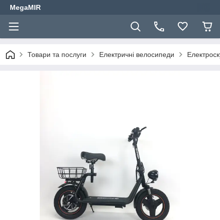
MegaMIR
Товари та послуги
Електричні велосипеди
Електроск