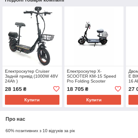
Електроскутер Cruiser
Електроскутер X-
Двом
Задній привід (1000W 48V
SCOOTER KM-15 Speed
E BI
24Ah )
Pro Folding Scooter
16 A
(1000W 48V 21Ah)
28 165
18 705
27 
₴
₴
Купити
Купити
Про нас
60% позитивних з 10 відгуків за рік