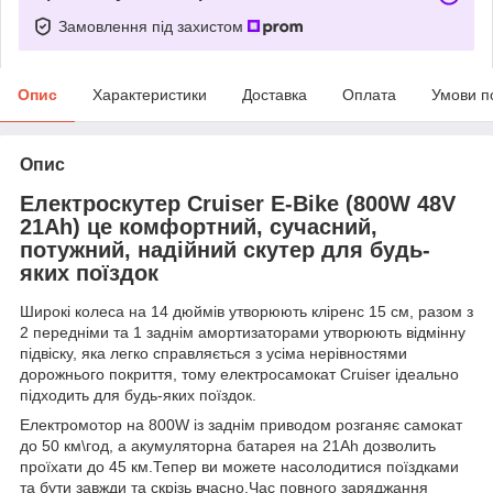
Замовлення під захистом
Опис
Характеристики
Доставка
Оплата
Умови п
Опис
Електроскутер Cruiser E-Bike (800W 48V
21Ah) це комфортний, сучасний,
потужний, надійний скутер для будь-
яких поїздок
Широкі колеса на 14 дюймів утворюють кліренс 15 см, разом з
2 передніми та 1 заднім амортизаторами утворюють відмінну
підвіску, яка легко справляється з усіма нерівностями
дорожнього покриття, тому електросамокат Cruiser ідеально
підходить для будь-яких поїздок.
Електромотор на 800W із заднім приводом розганяє самокат
до 50 км\год, а акумуляторна батарея на 21Ah дозволить
проїхати до 45 км.Тепер ви можете насолодитися поїздками
та бути завжди та скрізь вчасно.Час повного заряджання