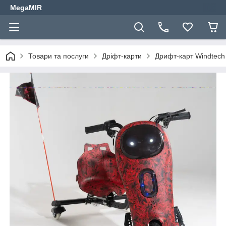
MegaMIR
Товари та послуги
Дріфт-карти
Дрифт-карт Windtech