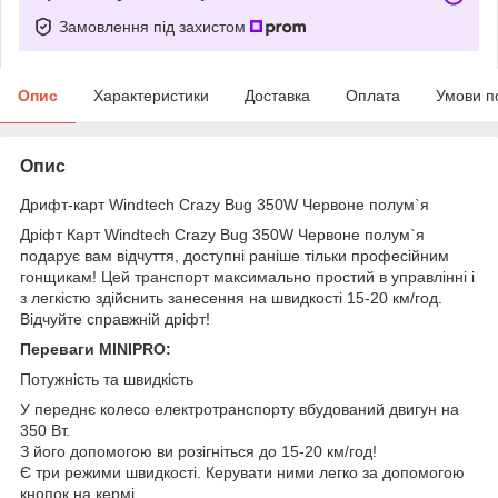
Замовлення під захистом
Опис
Характеристики
Доставка
Оплата
Умови п
Опис
Дрифт-карт Windtech Crazy Bug 350W Червоне полум`я
Дріфт Карт Windtech Crazy Bug 350W Червоне полум`я
подарує вам відчуття, доступні раніше тільки професійним
гонщикам! Цей транспорт максимально простий в управлінні і
з легкістю здійснить занесення на швидкості 15-20 км/год.
Відчуйте справжній дріфт!
Переваги MINIPRO:
Потужність та швидкість
У переднє колесо електротранспорту вбудований двигун на
350 Вт.
З його допомогою ви розігніться до 15-20 км/год!
Є три режими швидкості. Керувати ними легко за допомогою
кнопок на кермі.