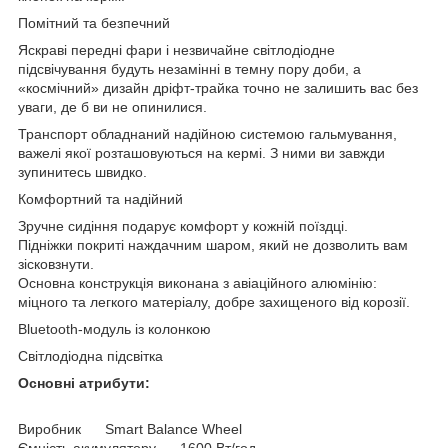
Помітний та безпечний
Яскраві передні фари і незвичайне світлодіодне
підсвічування будуть незамінні в темну пору доби, а
«космічний» дизайн дріфт-трайка точно не залишить вас без
уваги, де б ви не опинилися.
Транспорт обладнаний надійною системою гальмування,
важелі якої розташовуються на кермі. З ними ви завжди
зупинитесь швидко.
Комфортний та надійний
Зручне сидіння подарує комфорт у кожній поїздці.
Підніжки покриті наждачним шаром, який не дозволить вам
зісковзнути.
Основна конструкція виконана з авіаційного алюмінію:
міцного та легкого матеріалу, добре захищеного від корозії.
Bluetooth-модуль із колонкою
Світлодіодна підсвітка
Основні атрибути:
Виробник Smart Balance Wheel
Ємність акумулятору 1600 Вт/год