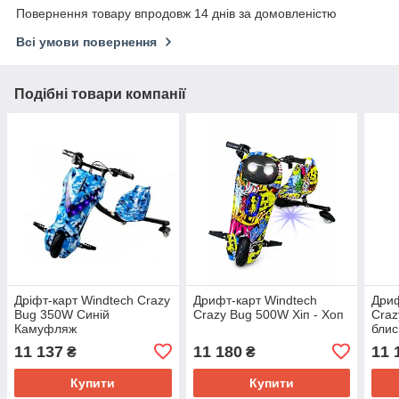
Повернення товару впродовж 14 днів за домовленістю
Всі умови повернення
Подібні товари компанії
Дріфт-карт Windtech Crazy
Дрифт-карт Windtech
Дриф
Bug 350W Синій
Crazy Bug 500W Хіп - Хоп
Craz
Камуфляж
блис
11 137
11 180
11 
₴
₴
Купити
Купити