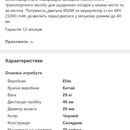
транспортного засобу для щоденних поїздок у межах міста та
за містом. Потужність двигуна 850W та акумулятор Li-on 48V
21000 mAh дозволить пересуватися у міському режимі до 40
км.
Гарантія 12 місяців.
Приховати
Характеристики
Основні атрибути
Виробник
Elite
Країна виробник
Китай
Вага
29 кг
Дистанція пробігу
40 км
Діаметр колеса
20 мм
Колір
Чорний
Конструкція
Складана
Максимальна швидкість
40 км/год