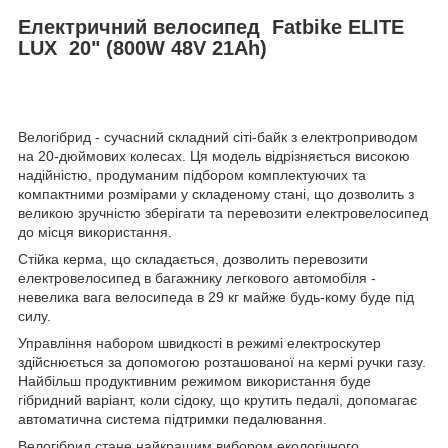
Електричний велосипед Fatbike ELITE
LUX 20" (800W 48V 21Ah)
Велогібрид - сучасний складний сіті-байк з електроприводом
на 20-дюймових колесах. Ця модель відрізняється високою
надійністю, продуманим підбором комплектуючих та
компактними розмірами у складеному стані, що дозволить з
великою зручністю зберігати та перевозити електровелосипед
до місця використання.
Стійка керма, що складається, дозволить перевозити
електровелосипед в багажнику легкового автомобіля -
невелика вага велосипеда в 29 кг майже будь-кому буде під
силу.
Управління набором швидкості в режимі електроскутер
здійснюється за допомогою розташованої на кермі ручки газу.
Найбільш продуктивним режимом використання буде
гібридний варіант, коли сідоку, що крутить педалі, допомагає
автоматична система підтримки педалювання.
Велогібрид стане найкращим вибором екологічного