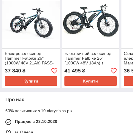
Електровелосипед
Електричний велосипед
Скл
Hammer Fatbike 26"
Hammer Fatbike 26"
елек
(1000W 48V 21Ah) PASS-
(1000W 48V 18Ah) з
Mara
система Синій
асистентом
21Ah
37 840
41 495
36 
₴
₴
Купити
Купити
Про нас
60% позитивних з 10 відгуків за рік
Працює з 23.10.2020
м. Одеса