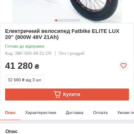
Електричний велосипед Fatbike ELITE LUX
20" (800W 48V 21Ah)
Готово до відправки
Код: ЭВF-500-48-21 CR
Опт і роздріб
41 280
₴
32 680 ₴
від 3 шт.
Купити
Опис
Характеристики
Доставка
Оплата
Умови п
Опис