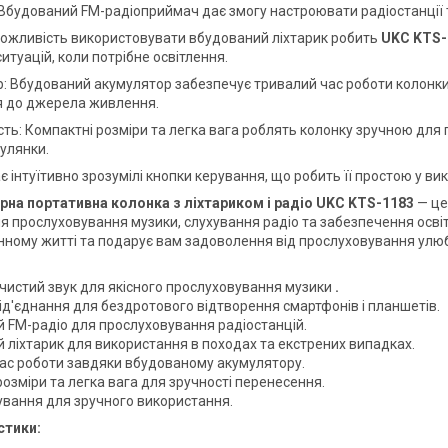
 Вбудований FM-радіоприймач дає змогу настроювати радіостанції т
Можливість використовувати вбудований ліхтарик робить
UKC KTS-
итуацій, коли потрібне освітлення.
: Вбудований акумулятор забезпечує тривалий час роботи колонки т
я до джерела живлення.
сть: Компактні розміри та легка вага роблять колонку зручною для 
гулянки.
 інтуїтивно зрозумілі кнопки керування, що робить її простою у вико
на портативна колонка з ліхтариком і радіо
UKC KTS-1183
— це
ля прослуховування музики, слухування радіо та забезпечення освіт
нному житті та подарує вам задоволення від прослуховування улюбл
 чистий звук для якісного прослуховування музики
.
під'єднання для бездротового відтворення смартфонів і планшетів.
 FM-радіо для прослуховування радіостанцій.
 ліхтарик для використання в походах та екстрених випадках.
ас роботи завдяки вбудованому акумулятору.
розміри та легка вага для зручності перенесення.
ування для зручного використання.
стики:
.