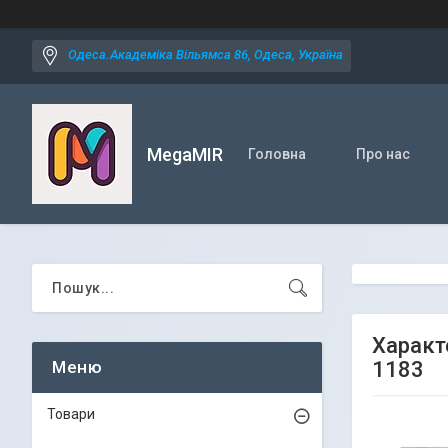
Одеса.Академіка Вільямса 86, Одеса, Україна
MegaMIR
Головна
Про нас
Характ
1183
Товари