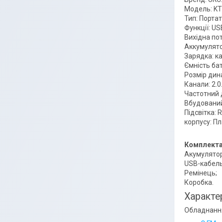
Модель: KT
Тип: Портат
Функції: 
Вихідна пот
Аккумулято
Зарядка: к
Ємність ба
Розмір дина
Канали: 2.0
Частотний д
Вбудований
Підсвітка: 
корпусу: Пл
Комплекта
Акумулятор
USB-кабель
Ремінець;
Коробка.
Характе
Обладнанн