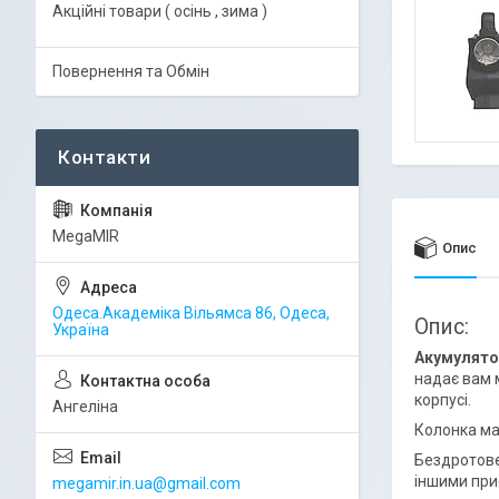
Акційні товари ( осінь , зима )
Повернення та Обмін
MegaMIR
Опис
Одеса.Академіка Вільямса 86, Одеса,
Опис:
Україна
Акумулятор
надає вам 
корпусі.
Ангеліна
Колонка ма
Бездротове
іншими при
megamir.in.ua@gmail.com