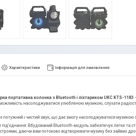
Характеристики
Інформація для замовлення
на портативна колонка з Bluetooth і ліхтариком UKC KTS-1183
—
можливість насолоджуватися улюбленою музикою, слухати радіоста
є потужний і чистий звук, що дає змогу насолоджуватися музикою з
 під'єднання: Вбудований Bluetooth-модуль забезпечує легке та 
строями, даючи вам потоково відтворювати музику без зайвих дрот