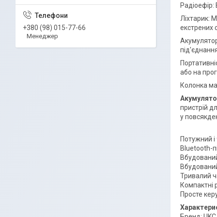
Радіоефір:
Ліхтарик: 
+380 (98) 015-77-66
екстрених с
Менеджер
Акумулятор
під'єднанн
Портативні
або на про
Колонка має
Акумулятор
пристрій д
у повсякде
Потужний і
Bluetooth-
Вбудований
Вбудований
Тривалий ч
Компактні 
Просте кер
Характери
Бренд: UKC