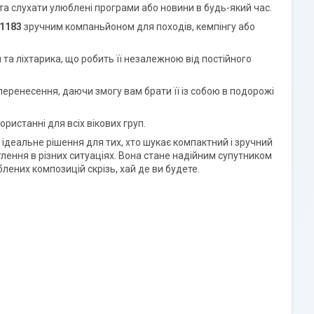
а слухати улюблені програми або новини в будь-який час.
1183
зручним компаньйоном для походів, кемпінгу або
а ліхтарика, що робить її незалежною від постійного
перенесення, даючи змогу вам брати її із собою в подорожі
ристанні для всіх вікових груп.
 ідеальне рішення для тих, хто шукає компактний і зручний
лення в різних ситуаціях. Вона стане надійним супутником
ених композицій скрізь, хай де ви будете.