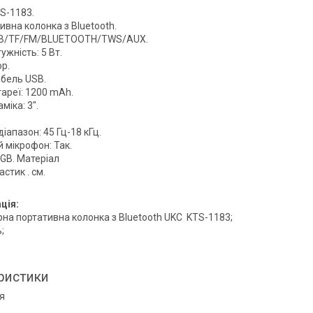
S-1183.
ивна колонка з Bluetooth.
USB/TF/FM/BLUETOOTH/TWS/AUX.
ужність: 5 Вт.
р.
абель USB.
тареї: 1200 mAh.
міка: 3".
.
іапазон: 45 Гц-18 кГц.
 мікрофон: Так.
RGB. Матеріал
астик . см.
ція:
на портативна колонка з Bluetooth UKC
KTS-1183;
;
ристики
я