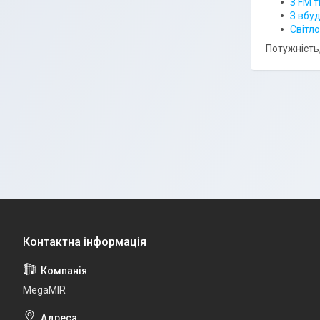
З FM 
З вбу
Світло
Потужність
MegaMIR