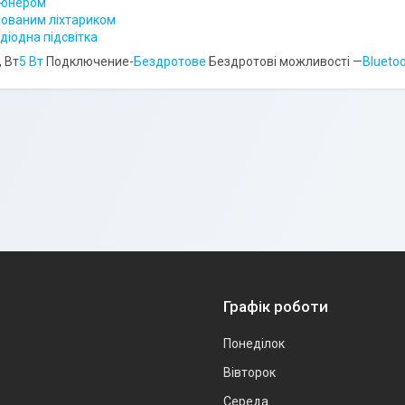
тюнером
дованим ліхтариком
діодна підсвітка
, Вт
5 Вт
Подключение-
Бездротове
Бездротові можливості —
Blueto
Графік роботи
Понеділок
Вівторок
Середа