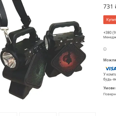
731 
Купи
+380 (9
Менедж
У компа
будь-я
поверн