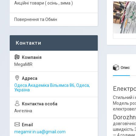
Акційні товари ( осінь , зима )
Повернення та Обмін
MegaMIR
Опис
Одеса.Академіка Вільямса 86, Одеса,
Електро
Україна
Стильний і
Модель роз
електровел
Ангеліна
Dorozhn
довговічні
швидкість 3
megamir.in.ua@gmail.com
— 4 години.