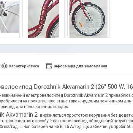
Характеристики
Інформація для замовлення
велосипед Dorozhnik Akvamarin 2 (26" 500 W, 1
 незвичайний електровелосипед Dorozhnik Akvamarin 2 приваблює 
роблялася як прокатна, але стане також чудовим помічником для т
осипед для повсякденних поїздок.
ik Akvamarin 2
вирізняється простотою керування без додатко
сть транспортного засобу. Електровелосипед обладнаний редуктор
5 км/год і Li-ion батарей на 36 В, 16 А/год, що забезпечує пробіг