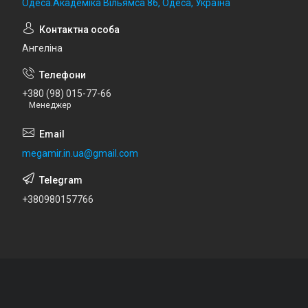
Одеса.Академіка Вільямса 86, Одеса, Україна
Ангеліна
+380 (98) 015-77-66
Менеджер
megamir.in.ua@gmail.com
+380980157766