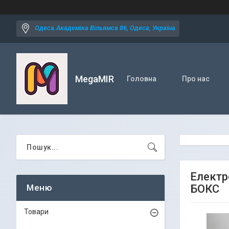
Одеса.Академіка Вільямса 86, Одеса, Україна
MegaMIR
Головна
Про нас
Електр
БОКС
Товари