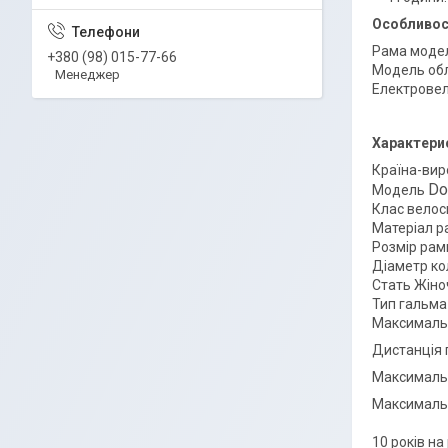
Особливос
Рама модел
+380 (98) 015-77-66
Модель обл
Менеджер
Електровел
Характери
Країна-вир
Do
Модель
Клас велос
Матеріал р
Розмір рам
Діаметр кол
Стать Жіно
Тип гальма
Максималь
Дистанція п
Максимальн
Максимальн
10 років на