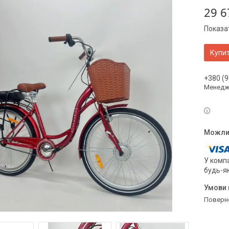
29 6
Показат
Купи
+380 (9
Менедж
У компа
будь-я
поверн