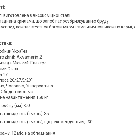
ті:
і виготовлена з високоміцної сталі.
аднана крилами, що запобігає розбризкуванню бруду.
осипед комплектується багажником і стильним кошиком на кермі, 
стики:
обник Україна
rozhnik Akvamarin 2
ипеда Міський, Електро
ами Сталь
и 17
еса 26/27,5/29''
ча, Чоловіча, Універсальна
 Ободна система
не навантаження 150 кг
робігу (км) -50
а швидкість (км/рік)-35
а швидкість (км/рік), що рекомендується, -30
 раму, 12 міс. на обладнання