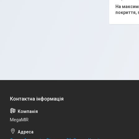
На максима
покриття, 
MegaMIR